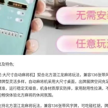
及特色;
龙·大尺寸自动麻将机】契合北方混江龙麻将玩法，兼容136张带
牌牌型灵活多样，自动麻将机采用大尺寸桌面，出牌展牌空间充
精准，运行稳定无噪音，机身材质厚实防摔，家用耐用性拉满，
能畅快体验北方麻将的休闲氛围。
支持北方混江龙麻将玩法，兼容136张带风字牌，可吃碰杠胡，