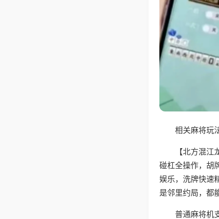
相关麻将玩法
【北方混江
碰杠全操作，胡
娱乐，洗牌快速
是邻里约局，都
普通麻将机