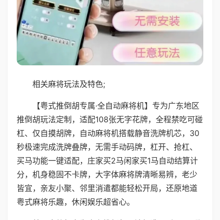
相关麻将玩法及特色;
【粤式推倒胡专属·全自动麻将机】专为广东地区
推倒胡玩法定制，适配108张无字花牌，全程禁吃可碰
杠、仅自摸胡牌，自动麻将机搭载静音洗牌机芯，30
秒极速完成洗牌叠牌，无需手动码牌，杠开、抢杠、
买马功能一键适配，庄家买2马闲家买1马自动结算计
分，机身稳固不卡牌，大字体麻将牌清晰易辨，老少
皆宜，亲友小聚、邻里消遣都能轻松开局，还原地道
粤式麻将乐趣，休闲娱乐超省心。