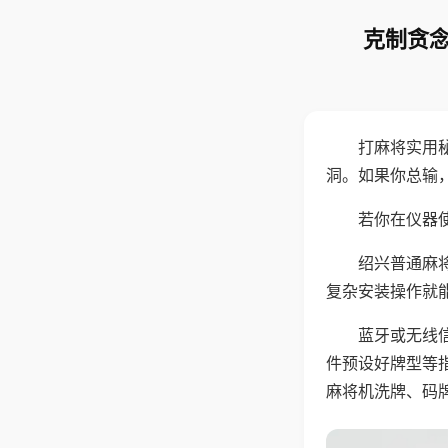
克制贪念
打麻将实用
洞。如果你总输
若你在仪器使
绍兴普通麻
复杂安装操作就
蓝牙或无线
件预设好牌型等
麻将机洗牌、码