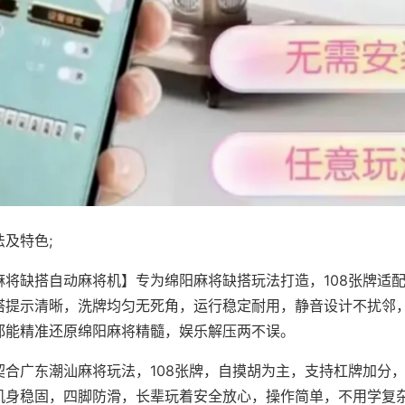
及特色;
麻将缺搭自动麻将机】专为绵阳麻将缺搭玩法打造，108张牌适
搭提示清晰，洗牌均匀无死角，运行稳定耐用，静音设计不扰邻
都能精准还原绵阳麻将精髓，娱乐解压两不误。
契合广东潮汕麻将玩法，108张牌，自摸胡为主，支持杠牌加分
机身稳固，四脚防滑，长辈玩着安全放心，操作简单，不用学复