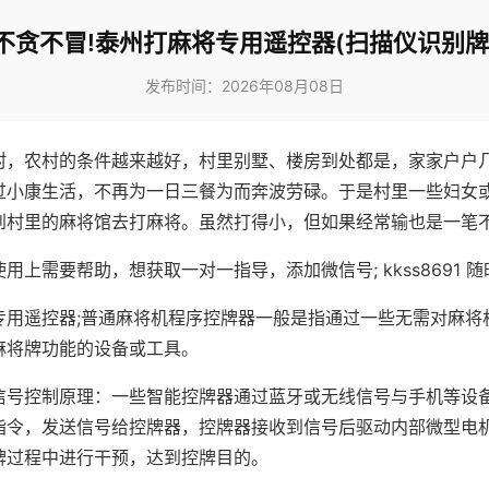
不贪不冒!泰州打麻将专用遥控器(扫描仪识别牌
发布时间：2026年08月08日
村，农村的条件越来越好，村里别墅、楼房到处都是，家家户户
过小康生活，不再为一日三餐为而奔波劳碌。于是村里一些妇女
到村里的麻将馆去打麻将。虽然打得小，但如果经常输也是一笔
用上需要帮助，想获取一对一指导，添加微信号; kkss8691 随
专用遥控器;普通麻将机程序控牌器一般是指通过一些无需对麻将
麻将牌功能的设备或工具。
信号控制原理：一些智能控牌器通过蓝牙或无线信号与手机等设
指令，发送信号给控牌器，控牌器接收到信号后驱动内部微型电
牌过程中进行干预，达到控牌目的。