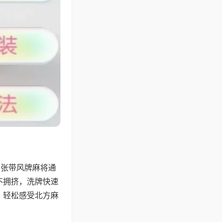
6张带风牌麻将通
不拥挤，洗牌快速
，轻松感受北方麻