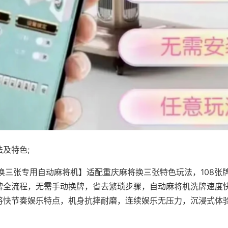
及特色;
·换三张专用自动麻将机】适配重庆麻将换三张特色玩法，108张
牌全流程，无需手动换牌，省去繁琐步骤，自动麻将机洗牌速度
将快节奏娱乐特点，机身抗摔耐磨，连续娱乐无压力，沉浸式体