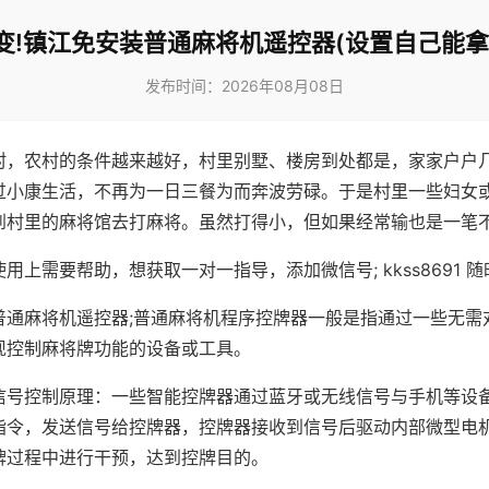
变!镇江免安装普通麻将机遥控器(设置自己能拿
发布时间：2026年08月08日
村，农村的条件越来越好，村里别墅、楼房到处都是，家家户户
过小康生活，不再为一日三餐为而奔波劳碌。于是村里一些妇女
到村里的麻将馆去打麻将。虽然打得小，但如果经常输也是一笔
用上需要帮助，想获取一对一指导，添加微信号; kkss8691 随
普通麻将机遥控器;普通麻将机程序控牌器一般是指通过一些无需
现控制麻将牌功能的设备或工具。
信号控制原理：一些智能控牌器通过蓝牙或无线信号与手机等设
指令，发送信号给控牌器，控牌器接收到信号后驱动内部微型电
牌过程中进行干预，达到控牌目的。