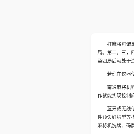
打麻将可谓
局。第二，三，
至四局后就处于
若你在仪器使
南通麻将机
作就能实现控制
蓝牙或无线
件预设好牌型等
麻将机洗牌、码