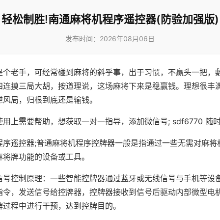
轻松制胜!南通麻将机程序遥控器(防验加强版)
发布时间：2026年08月06日
是个老手，可经常碰到麻将的斜乎事，出于习惯，不赢头一把，
四连摸三局大胡，按道理说，这场麻将下来是稳赢钱。理想很丰
逆风局，归根到底还是输钱。
用上需要帮助，想获取一对一指导，添加微信号; sdf6770 随时
程序遥控器;普通麻将机程序控牌器一般是指通过一些无需对麻将
麻将牌功能的设备或工具。
信号控制原理：一些智能控牌器通过蓝牙或无线信号与手机等设
指令，发送信号给控牌器，控牌器接收到信号后驱动内部微型电
牌过程中进行干预，达到控牌目的。