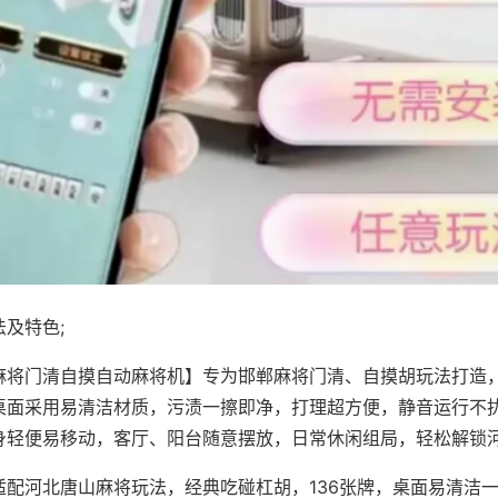
及特色;
麻将门清自摸自动麻将机】专为邯郸麻将门清、自摸胡玩法打造，
桌面采用易清洁材质，污渍一擦即净，打理超方便，静音运行不
身轻便易移动，客厅、阳台随意摆放，日常休闲组局，轻松解锁
适配河北唐山麻将玩法，经典吃碰杠胡，136张牌，桌面易清洁