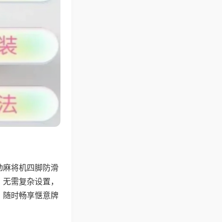
动麻将机四脚防滑
，无需复杂设置，
，随时畅享惬意牌