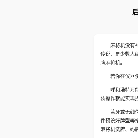
麻将机没有
传说、是少数人
牌麻将机。
若你在仪器使
呼和浩特万
装操作就能实现
蓝牙或无线
件预设好牌型等
麻将机洗牌、码