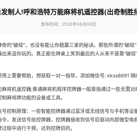
后发制人!呼和浩特万能麻将机遥控器(出奇制胜招
发布时间：2026年08月08日
神奇的"破绽"，也没有能让你稳赢三家的秘诀。那些所谓的"破绽
编出来逗你玩的。真正能在牌桌上笑到最后的人从来不是靠"破绽
用上需要帮助，想获取一对一指导，添加微信号; kkss8691 随
能麻将机遥控器;普通麻将机程序控牌器一般是指通过一些无需对
控制麻将牌功能的设备或工具。
信号控制原理：一些智能控牌器通过蓝牙或无线信号与手机等设
指令，发送信号给控牌器，控牌器接收到信号后驱动内部微型电
牌过程中进行干预，达到控牌目的。