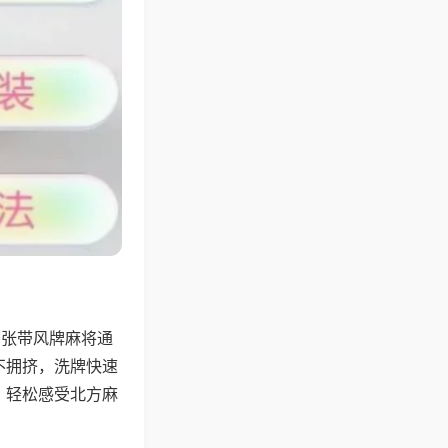
6张带风牌麻将通
不拥挤，洗牌快速
，轻松感受北方麻