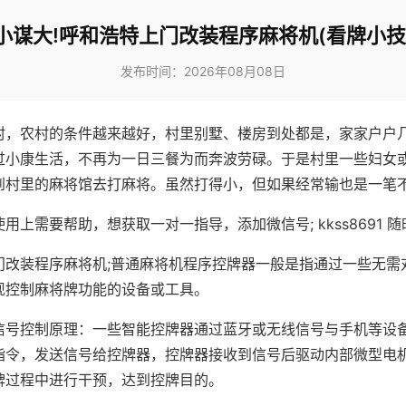
小谋大!呼和浩特上门改装程序麻将机(看牌小技
发布时间：2026年08月08日
村，农村的条件越来越好，村里别墅、楼房到处都是，家家户户
过小康生活，不再为一日三餐为而奔波劳碌。于是村里一些妇女
到村里的麻将馆去打麻将。虽然打得小，但如果经常输也是一笔
用上需要帮助，想获取一对一指导，添加微信号; kkss8691 随
门改装程序麻将机;普通麻将机程序控牌器一般是指通过一些无需
现控制麻将牌功能的设备或工具。
信号控制原理：一些智能控牌器通过蓝牙或无线信号与手机等设
指令，发送信号给控牌器，控牌器接收到信号后驱动内部微型电
牌过程中进行干预，达到控牌目的。