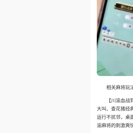
相关麻将玩法
【川渝血战
大叫、查花猪经
运行不扰邻，桌
渝麻将的刺激爽