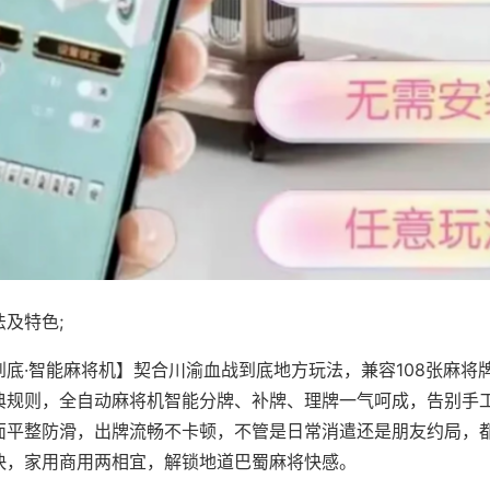
及特色;
到底·智能麻将机】契合川渝血战到底地方玩法，兼容108张麻将
典规则，全自动麻将机智能分牌、补牌、理牌一气呵成，告别手
面平整防滑，出牌流畅不卡顿，不管是日常消遣还是朋友约局，
快，家用商用两相宜，解锁地道巴蜀麻将快感。