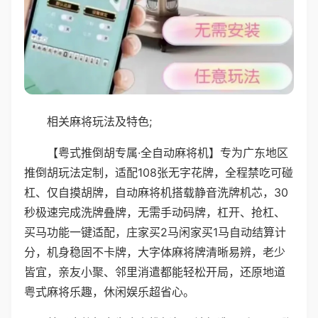
相关麻将玩法及特色;
【粤式推倒胡专属·全自动麻将机】专为广东地区
推倒胡玩法定制，适配108张无字花牌，全程禁吃可碰
杠、仅自摸胡牌，自动麻将机搭载静音洗牌机芯，30
秒极速完成洗牌叠牌，无需手动码牌，杠开、抢杠、
买马功能一键适配，庄家买2马闲家买1马自动结算计
分，机身稳固不卡牌，大字体麻将牌清晰易辨，老少
皆宜，亲友小聚、邻里消遣都能轻松开局，还原地道
粤式麻将乐趣，休闲娱乐超省心。