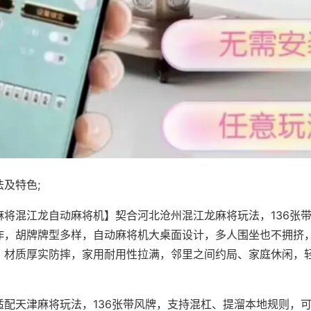
及特色;
麻将混江龙自动麻将机】契合河北沧州混江龙麻将玩法，136张
作，胡牌牌型多样，自动麻将机大桌面设计，多人围坐也不拥挤
，材质厚实防摔，家用耐用性拉满，邻里之间约局、家庭休闲，
适配天津麻将玩法，136张带风牌，支持混杠、提溜本地规则，