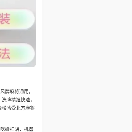
带风牌麻将通用，
，洗牌精准快速，
轻松感受北方麻将
可吃碰杠胡，机器