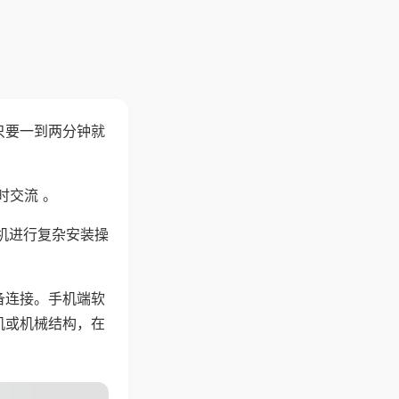
只要一到两分钟就
。
时交流 。
机进行复杂安装操
备连接。手机端软
机或机械结构，在