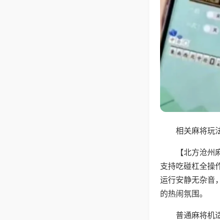
相关麻将玩法
【北方沧州
支持吃碰杠全操
运行安静无杂音
的热闹氛围。
普通麻将机