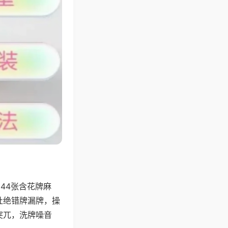
44张含花牌麻
杜绝错牌漏牌，操
突兀，洗牌噪音