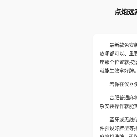
点炮远
最新款免安
放哪都可以、重要
座那个位置就按
就能生效拿好牌
若你在仪器使
合肥普通麻
杂安装操作就能
蓝牙或无线
件预设好牌型等
麻将机洗牌、码