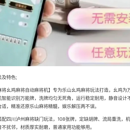
及特色;
麻将幺鸡麻将自动麻将机】专为乐山幺鸡麻将玩法打造，幺鸡为万
机智能识别万能牌，洗牌均匀无死角，运行稳定耐用，静音设计
合适，精准还原乐山麻将精髓，娱乐解压两不误。
适配四川泸州麻将缺门玩法，108张牌，定缺胡牌、流局重洗，
音不扰邻，材质厚实耐磨，普通家用功能够用。