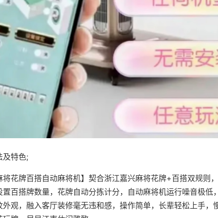
及特色;
麻将花牌百搭自动麻将机】契合浙江嘉兴麻将花牌+百搭双规则，
设置百搭牌数量，花牌自动分拣计分，自动麻将机运行噪音极低
纹外观，融入客厅装修毫无违和感，操作简单，长辈轻松上手，