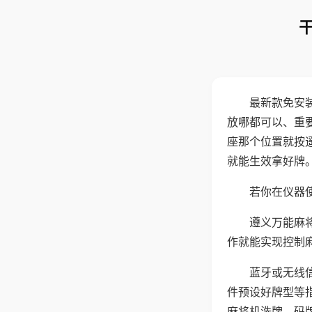
最新款免安
放哪都可以、重要
座那个位置就按
就能生效拿好牌
若你在仪器使
遵义万能麻
作就能实现控制
蓝牙或无线
件预设好牌型等
麻将机洗牌、码