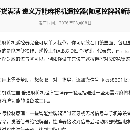
干货满满!遵义万能麻将机遥控器(随意控牌器新款
发布时间：2026年08月08日
装麻将机遥控器完全可以单人操作。你可以放在口袋里面、包包
的是能方便操作，遥控上有A,B,C,D四个按键，代表东，南，
遥控对应的位置就可以，例如你做在东位置就按遥控对应的A键
。
用上需要帮助，想获取一对一指导，添加微信号; kkss8691 随
将机遥控器;普通麻将机程序控牌器一般是指通过一些无需对麻将
麻将牌功能的设备或工具。
信号控制原理：一些智能控牌器通过蓝牙或无线信号与手机等设
指令，发送信号给控牌器，控牌器接收到信号后驱动内部微型电
牌过程中进行干预，达到控牌目的。