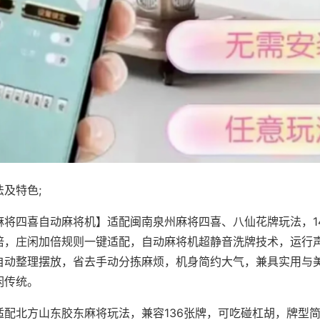
及特色;
麻将四喜自动麻将机】适配闽南泉州麻将四喜、八仙花牌玩法，1
倍，庄闲加倍规则一键适配，自动麻将机超静音洗牌技术，运行
自动整理摆放，省去手动分拣麻烦，机身简约大气，兼具实用与
闲传统。
适配北方山东胶东麻将玩法，兼容136张牌，可吃碰杠胡，牌型