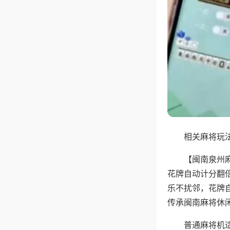
相关麻将玩法
【闽南泉州
花牌自动计分翻
乐不扰邻，花牌
传承闽南麻将休
普通麻将机