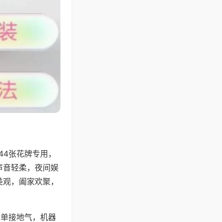
44张花牌专用，
声音轻柔，夜间娱
美观，阖家欢聚，
简单接地气，机器