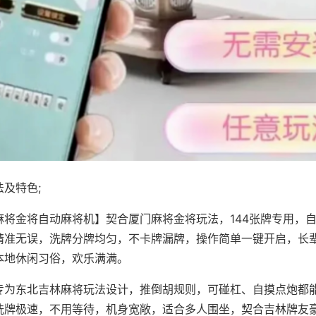
及特色;
麻将金将自动麻将机】契合厦门麻将金将玩法，144张牌专用，
精准无误，洗牌分牌均匀，不卡牌漏牌，操作简单一键开启，长
本地休闲习俗，欢乐满满。
专为东北吉林麻将玩法设计，推倒胡规则，可碰杠、自摸点炮都
洗牌极速，不用等待，机身宽敞，适合多人围坐，契合吉林牌友