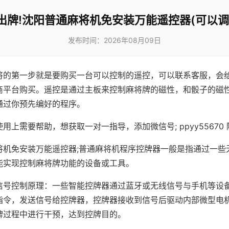
出牌!沈阳普通麻将机免安装万能遥控器(可以调
发布时间：2026年08月09日
将的第一步就是要购买一台可以控制的遥控，可以联系客服，会
商平台购买。遥控是通过主板来控制麻将牌的磁性，和骰子的磁
通过你预先编好的程序。
用上需要帮助，想获取一对一指导，添加微信号; ppyy55670 
将机免安装万能遥控器;普通麻将机程序控牌器一般是指通过一些
能实现控制麻将牌功能的设备或工具。
信号控制原理：一些智能控牌器通过蓝牙或无线信号与手机等设
指令，发送信号给控牌器，控牌器接收到信号后驱动内部微型电
牌过程中进行干预，达到控牌目的。