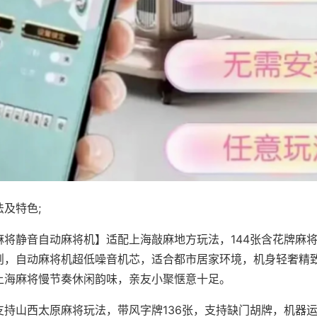
及特色;
麻将静音自动麻将机】适配上海敲麻地方玩法，144张含花牌麻
则，自动麻将机超低噪音机芯，适合都市居家环境，机身轻奢精
上海麻将慢节奏休闲韵味，亲友小聚惬意十足。
支持山西太原麻将玩法，带风字牌136张，支持缺门胡牌，机器