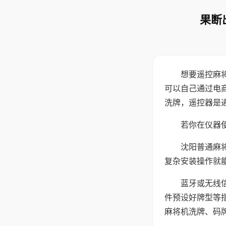
果断
想要遥控麻
可以自己通过电
洗牌，遥控器是
若你在仪器使
沈阳普通麻
复杂安装操作就
蓝牙或无线
件预设好牌型等
麻将机洗牌、码