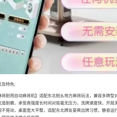
及特色;
麻将耐用自动麻将机】适配东北刨幺地方麻将玩法，兼容多牌型
抗造耐磨，承受高强度长时间对局毫无压力，洗牌速度快，开局
固不晃动，桌面宽大平整，适配东北牌友豪爽出牌习惯，静音运