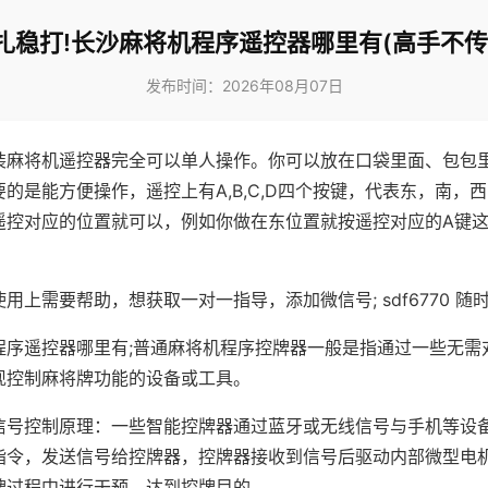
扎稳打!长沙麻将机程序遥控器哪里有(高手不传
发布时间：2026年08月07日
装麻将机遥控器完全可以单人操作。你可以放在口袋里面、包包
的是能方便操作，遥控上有A,B,C,D四个按键，代表东，南，
遥控对应的位置就可以，例如你做在东位置就按遥控对应的A键
。
用上需要帮助，想获取一对一指导，添加微信号; sdf6770 随时
程序遥控器哪里有;普通麻将机程序控牌器一般是指通过一些无需
现控制麻将牌功能的设备或工具。
信号控制原理：一些智能控牌器通过蓝牙或无线信号与手机等设
指令，发送信号给控牌器，控牌器接收到信号后驱动内部微型电
牌过程中进行干预，达到控牌目的。