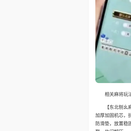
相关麻将玩法
【东北刨幺
加厚加固机芯，
防滑垫，放置稳