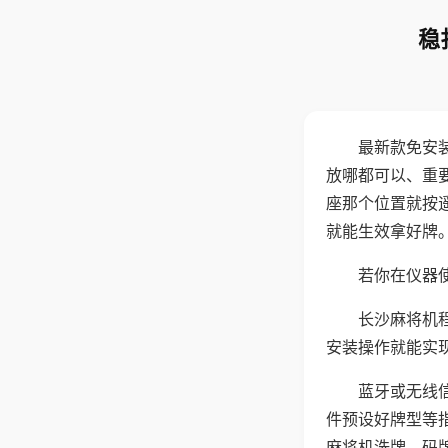
稳
最新款免安
放哪都可以、重要
座那个位置就按
就能生效拿好牌
若你在仪器使
长沙麻将机
安装操作就能实
蓝牙或无线
件预设好牌型等
麻将机洗牌、码