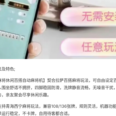
及特色;
麻将休闲百搭自动麻将机】契合拉萨百搭麻将玩法，可自由设定
人围坐舒适不拥挤，四脚稳固防滑，洗牌静音流畅，无噪音干扰
与，亲友聚会尽享休闲乐趣。
持青海西宁麻将玩法，兼容108/136张牌，规则灵活，机器功
单运行稳定，不卡牌，自用待客都合适。