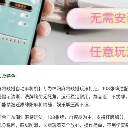
及特色;
麻将缺搭自动麻将机】专为绵阳麻将缺搭玩法打造，108张牌适
搭提示清晰，洗牌均匀无死角，运行稳定耐用，静音设计不扰邻
都能精准还原绵阳麻将精髓，娱乐解压两不误。
契合广东潮汕麻将玩法，108张牌，自摸胡为主，支持杠牌加分
机身稳固，四脚防滑，长辈玩着安全放心，操作简单，不用学复