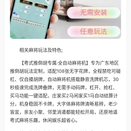
相关麻将玩法及特色;
【粤式推倒胡专属·全自动麻将机】专为广东地区
推倒胡玩法定制，适配108张无字花牌，全程禁吃可碰
杠、仅自摸胡牌，自动麻将机搭载静音洗牌机芯，30
秒极速完成洗牌叠牌，无需手动码牌，杠开、抢杠、
买马功能一键适配，庄家买2马闲家买1马自动结算计
分，机身稳固不卡牌，大字体麻将牌清晰易辨，老少
皆宜，亲友小聚、邻里消遣都能轻松开局，还原地道
粤式麻将乐趣，休闲娱乐超省心。