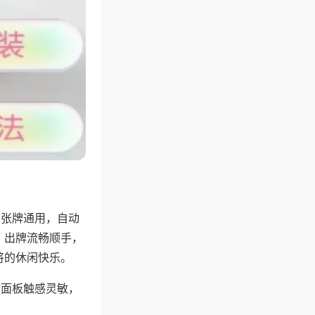
6张牌通用，自动
，出牌流畅顺手，
将的休闲快乐。
键面板触感灵敏，