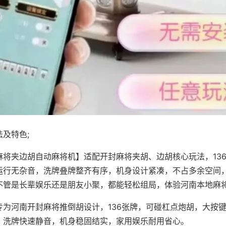
及特色;
麻将夹边胡自动麻将机】适配开封麻将夹胡、边胡核心玩法，13
运行无杂音，洗牌叠牌整齐有序，机身设计紧凑，不占多余空间
不管是长辈娱乐还是朋友小聚，都能轻松组局，体验河南本地麻
专为河南开封麻将推倒胡设计，136张牌，可碰杠点炮胡，大按
，洗牌快速静音，机身稳固结实，家用娱乐耐用省心。