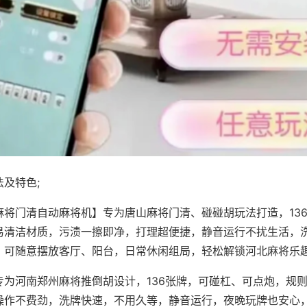
及特色;
麻将门清自动麻将机】专为唐山麻将门清、碰碰胡玩法打造，13
易清洁材质，污渍一擦即净，打理超便捷，静音运行不扰生活，
，可随意摆放客厅、阳台，日常休闲组局，轻松解锁河北麻将乐
专为河南郑州麻将推倒胡设计，136张牌，可碰杠、可点炮，规
操作不费劲，洗牌快速，不用久等，静音运行，夜晚玩牌也安心