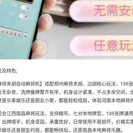
及特色;
麻将夹胡自动麻将机】适配郑州麻将夹胡、边胡核心玩法，136
行无杂音，洗牌叠牌整齐有序，机身设计紧凑，不占多余空间，
管是长辈娱乐还是朋友小聚，都能轻松组局，体验河南本地麻将
契合江西南昌麻将玩法，支持精吊、七对本地牌型，136张牌通
，出牌顺手，机身坚固，承重性好，日常使用不易损坏，价格实
辈娱乐还是朋友约局，都能畅快玩，还原南昌本地麻将乐趣。