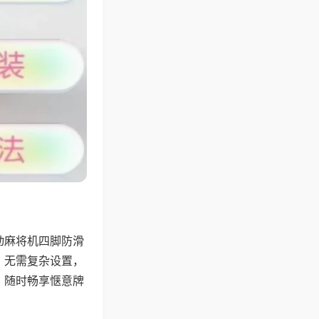
动麻将机四脚防滑
，无需复杂设置，
，随时畅享惬意牌