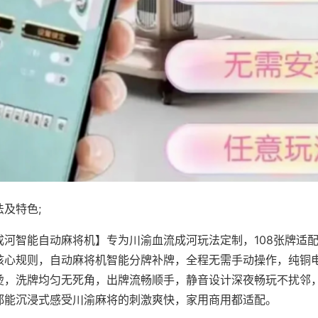
及特色;
成河智能自动麻将机】专为川渝血流成河玩法定制，108张牌适
核心规则，自动麻将机智能分牌补牌，全程无需手动操作，纯铜
烫，洗牌均匀无死角，出牌流畅顺手，静音设计深夜畅玩不扰邻
都能沉浸式感受川渝麻将的刺激爽快，家用商用都适配。