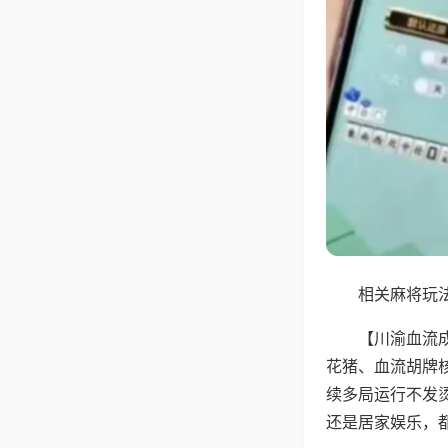
相关麻将玩法
【川渝血流
花猪、血流胡牌
续多局运行不发
还是居家娱乐，