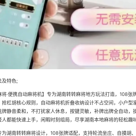
及特色;
麻将·便携自动麻将机】专为湖南转转麻将地方玩法打造，108张
、抢杠胡核心规则，自动麻将机折叠收纳设计不占空间，小户型
洗牌静音柔和，不打扰家人休息，按键灵敏，补牌出牌全自动，
轻人都能快速上手，闲暇时刻组局，尽享湖南本地麻将的轻松趣
专为湖南转转麻将设计，108张牌适配，支持轮流坐庄、自摸胡