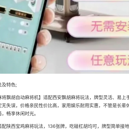
及特色;
麻将飘胡自动麻将机】适配西安飘胡麻将玩法，牌型灵活、易上
定无失误，价格亲民性价比高，家用娱乐耐用实惠，不管是长辈
局，畅享休闲时光。
适配陕西宝鸡麻将玩法，136张牌，吃碰杠胡均可，牌型简单接