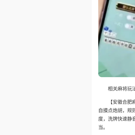
相关麻将玩法
【安徽合肥
自摸点炮胡，规
度，洗牌快速静
当。