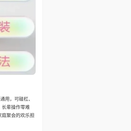
牌通用，可碰杠、
，长辈操作零难
家庭聚会的欢乐担