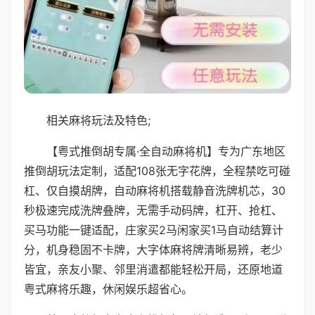
相关麻将玩法及特色;
【粤式推倒胡专属·全自动麻将机】专为广东地区
推倒胡玩法定制，适配108张无字花牌，全程禁吃可碰
杠、仅自摸胡牌，自动麻将机搭载静音洗牌机芯，30
秒极速完成洗牌叠牌，无需手动码牌，杠开、抢杠、
买马功能一键适配，庄家买2马闲家买1马自动结算计
分，机身稳固不卡牌，大字体麻将牌清晰易辨，老少
皆宜，亲友小聚、邻里消遣都能轻松开局，还原地道
粤式麻将乐趣，休闲娱乐超省心。