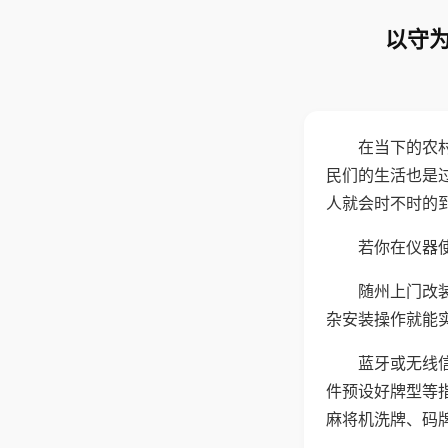
以守为
在当下的农
民们的生活也是
人就会时不时的
若你在仪器使
随州上门改
杂安装操作就能
蓝牙或无线
件预设好牌型等
麻将机洗牌、码