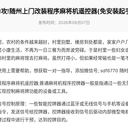
攻!随州上门改装程序麻将机遥控器(免安装起
发布时间：2026年08月07日
村，农村的条件越来越好，村里别墅、楼房到处都是，家家户户
过小康生活，不再为一日三餐为而奔波劳碌。于是村里一些妇女
到村里的麻将馆去打麻将。虽然打得小，但如果经常输也是一笔
用上需要帮助，想获取一对一指导，添加微信号; sdf6770 随时
装程序麻将机遥控器;普通麻将机程序控牌器一般是指通过一些无
实现控制麻将牌功能的设备或工具。
信号控制原理：一些智能控牌器通过蓝牙或无线信号与手机等设
指令，发送信号给控牌器，控牌器接收到信号后驱动内部微型电
牌过程中进行干预，达到控牌目的。