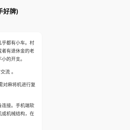
手好牌)
几乎都有小车。村
或者有退休金的老
不小的开支。
交流 。
需对麻将机进行复
备连接。手机端软
机或机械结构，在