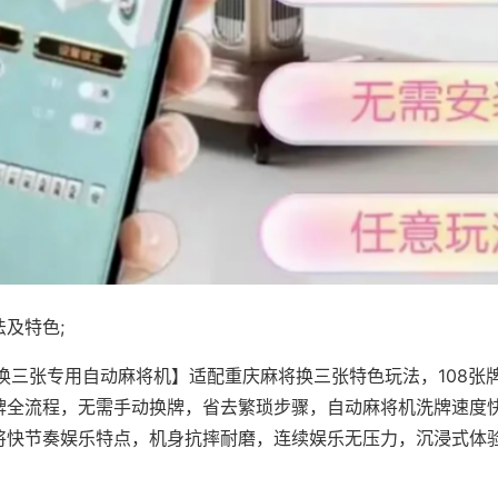
及特色;
·换三张专用自动麻将机】适配重庆麻将换三张特色玩法，108张
牌全流程，无需手动换牌，省去繁琐步骤，自动麻将机洗牌速度
将快节奏娱乐特点，机身抗摔耐磨，连续娱乐无压力，沉浸式体