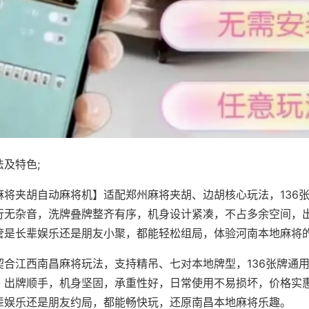
及特色;
麻将夹胡自动麻将机】适配郑州麻将夹胡、边胡核心玩法，136
行无杂音，洗牌叠牌整齐有序，机身设计紧凑，不占多余空间，
管是长辈娱乐还是朋友小聚，都能轻松组局，体验河南本地麻将
契合江西南昌麻将玩法，支持精吊、七对本地牌型，136张牌通
，出牌顺手，机身坚固，承重性好，日常使用不易损坏，价格实
辈娱乐还是朋友约局，都能畅快玩，还原南昌本地麻将乐趣。