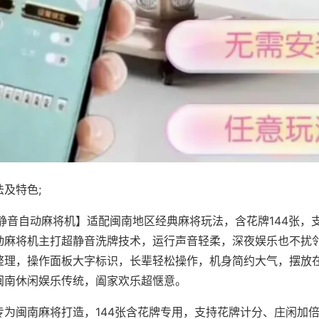
及特色;
·静音自动麻将机】适配闽南地区经典麻将玩法，含花牌144张，
动麻将机主打超静音洗牌技术，运行声音轻柔，深夜娱乐也不扰
整理，操作面板大字标识，长辈轻松操作，机身简约大气，摆放
闽南休闲娱乐传统，阖家欢乐超惬意。
专为闽南麻将打造，144张含花牌专用，支持花牌计分、庄闲加