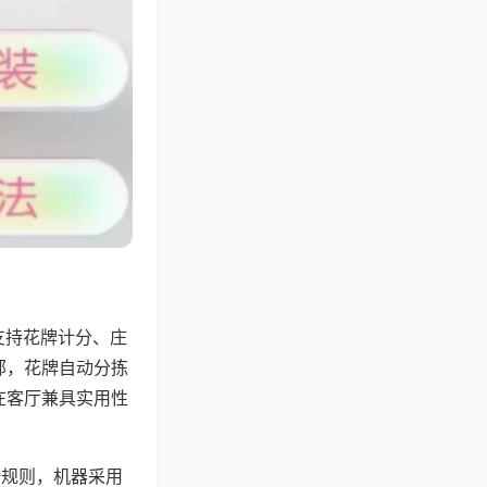
支持花牌计分、庄
邻，花牌自动分拣
在客厅兼具实用性
倍规则，机器采用