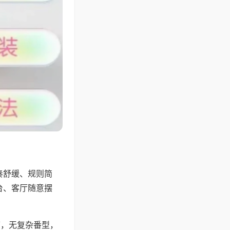
奏舒缓、规则简
台、客厅随意摆
可，无复杂番型，