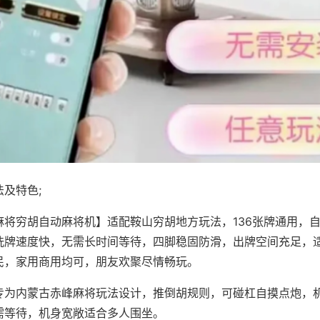
及特色;
麻将穷胡自动麻将机】适配鞍山穷胡地方玩法，136张牌通用，
洗牌速度快，无需长时间等待，四脚稳固防滑，出牌空间充足，
民，家用商用均可，朋友欢聚尽情畅玩。
专为内蒙古赤峰麻将玩法设计，推倒胡规则，可碰杠自摸点炮，
需等待，机身宽敞适合多人围坐。