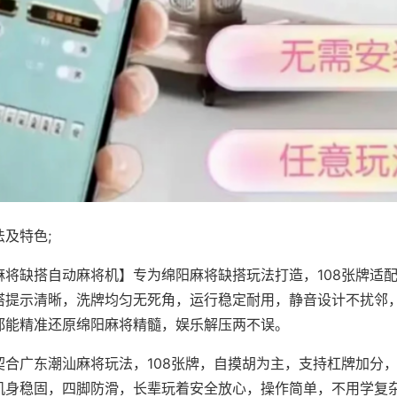
及特色;
麻将缺搭自动麻将机】专为绵阳麻将缺搭玩法打造，108张牌适
搭提示清晰，洗牌均匀无死角，运行稳定耐用，静音设计不扰邻
都能精准还原绵阳麻将精髓，娱乐解压两不误。
契合广东潮汕麻将玩法，108张牌，自摸胡为主，支持杠牌加分
机身稳固，四脚防滑，长辈玩着安全放心，操作简单，不用学复