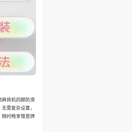
动麻将机四脚防滑
，无需复杂设置，
，随时畅享惬意牌