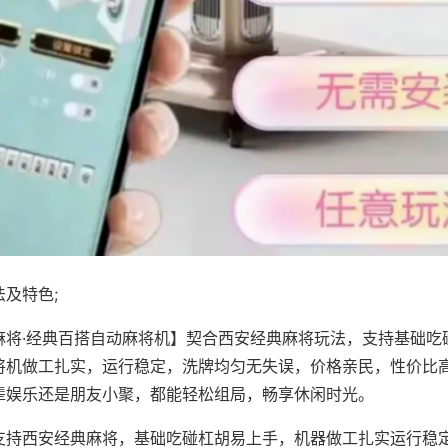
及特色;
麻将·经典百搭自动麻将机】契合西安经典麻将玩法，支持基础吃
将机做工扎实，运行稳定，洗牌均匀无失误，价格亲民，性价比
辈娱乐还是朋友小聚，都能轻松组局，畅享休闲时光。
支持西安经典麻将，基础吃碰杠胡易上手，机器做工扎实运行稳