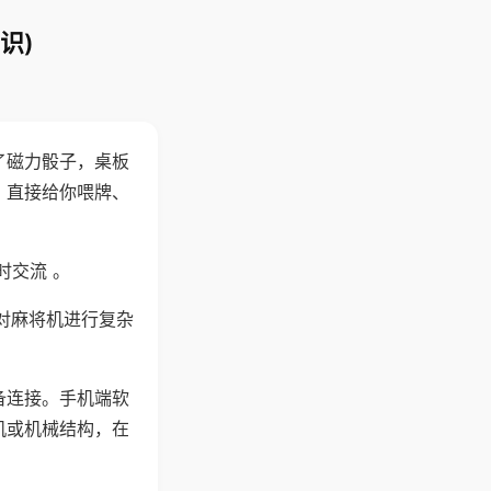
识)
了磁力骰子，桌板
，直接给你喂牌、
时交流 。
对麻将机进行复杂
备连接。手机端软
机或机械结构，在