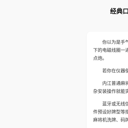
经典口
你以为是手
下的电磁线圈一
点炮。
若你在仪器使
内江普通麻
杂安装操作就能
蓝牙或无线
件预设好牌型等
麻将机洗牌、码