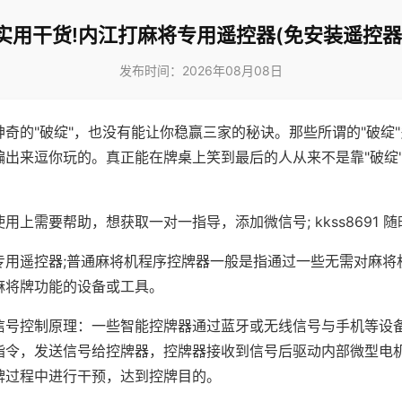
实用干货!内江打麻将专用遥控器(免安装遥控器
发布时间：2026年08月08日
神奇的"破绽"，也没有能让你稳赢三家的秘诀。那些所谓的"破绽
编出来逗你玩的。真正能在牌桌上笑到最后的人从来不是靠"破绽
用上需要帮助，想获取一对一指导，添加微信号; kkss8691 随
专用遥控器;普通麻将机程序控牌器一般是指通过一些无需对麻将
麻将牌功能的设备或工具。
信号控制原理：一些智能控牌器通过蓝牙或无线信号与手机等设
指令，发送信号给控牌器，控牌器接收到信号后驱动内部微型电
牌过程中进行干预，达到控牌目的。