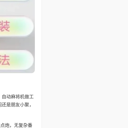
，自动麻将机做工
闲还是朋友小聚，
可点炮，无复杂番