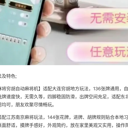
及特色;
麻将穷胡自动麻将机】适配大连穷胡地方玩法，136张牌通用，
洗牌速度快，无需久等，四脚稳固防滑，出牌空间充足，适配东
用均可，朋友欢聚尽情畅玩。
适配江苏南京麻将玩法，144张花牌，进牌、胡牌规则贴合本地
桌面舒适，摸牌手感好，外观简约，放在家里美观又实用，操作