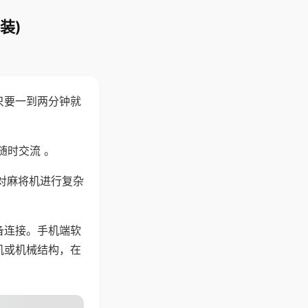
装)
只要一到两分钟就
。
随时交流 。
对麻将机进行复杂
备连接。手机端软
机或机械结构，在