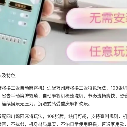
及特色;
麻将换三张自动麻将机】适配万州麻将换三张特色玩法，108张
，省去手动换牌繁琐，自动麻将机极速洗牌，节奏流畅爽快，契
，连续娱乐无压力，沉浸式感受重庆麻将欢乐。
适配四川绵阳麻将玩法，108张牌，缺门可胡，支持查叫规则，
噪音，不扰邻，机身材质厚实，不怕日常使用磨损，普通家用款