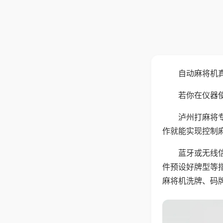
自动麻将机
若你在仪器使
泸州打麻将
作就能实现控制
蓝牙或无线
件预设好牌型等
麻将机洗牌、码