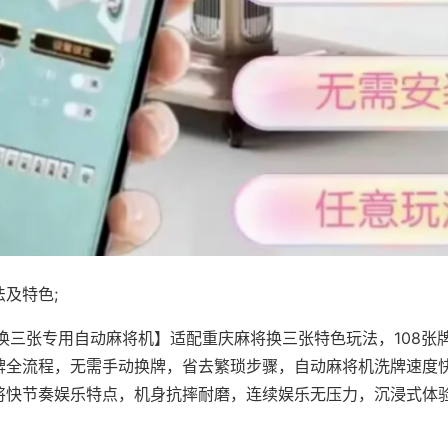
及特色;
·换三张专用自动麻将机】适配重庆麻将换三张特色玩法，108张
牌全流程，无需手动换牌，省去繁琐步骤，自动麻将机洗牌速度
将快节奏娱乐特点，机身抗摔耐磨，连续娱乐无压力，沉浸式体