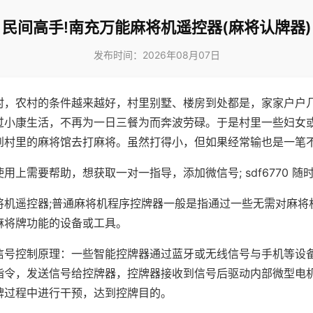
民间高手!南充万能麻将机遥控器(麻将认牌器)
发布时间：2026年08月07日
村，农村的条件越来越好，村里别墅、楼房到处都是，家家户户
过小康生活，不再为一日三餐为而奔波劳碌。于是村里一些妇女
到村里的麻将馆去打麻将。虽然打得小，但如果经常输也是一笔
用上需要帮助，想获取一对一指导，添加微信号; sdf6770 随时
将机遥控器;普通麻将机程序控牌器一般是指通过一些无需对麻将
麻将牌功能的设备或工具。
信号控制原理：一些智能控牌器通过蓝牙或无线信号与手机等设
指令，发送信号给控牌器，控牌器接收到信号后驱动内部微型电
牌过程中进行干预，达到控牌目的。