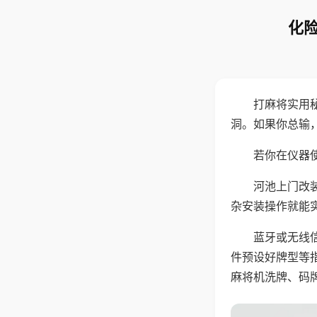
化险
打麻将实用
洞。如果你总输
若你在仪器使
河池上门改
杂安装操作就能
蓝牙或无线
件预设好牌型等
麻将机洗牌、码