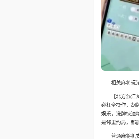
相关麻将玩法
【北方混江
碰杠全操作，胡
娱乐，洗牌快速
是邻里约局，都
普通麻将机