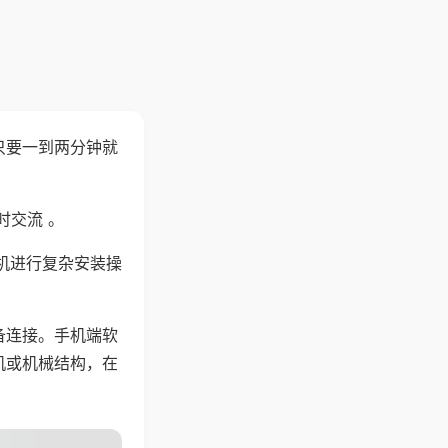
只要一到两分钟就
。
时交流 。
机进行复杂安装操
备连接。手机端软
机或机械结构，在