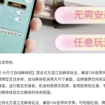
及特色;
龙·大尺寸自动麻将机】契合北方混江龙麻将玩法，兼容136张带
牌牌型灵活多样，自动麻将机采用大尺寸桌面，出牌展牌空间充
精准，运行稳定无噪音，机身材质厚实防摔，家用耐用性拉满，
能畅快体验北方麻将的休闲氛围。
支持北方混江龙麻将玩法，兼容136张带风字牌，可吃碰杠胡，