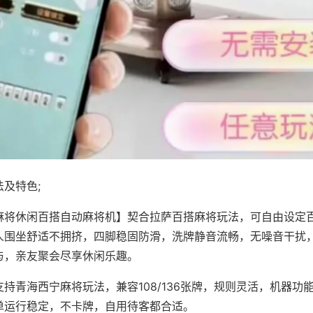
及特色;
麻将休闲百搭自动麻将机】契合拉萨百搭麻将玩法，可自由设定
人围坐舒适不拥挤，四脚稳固防滑，洗牌静音流畅，无噪音干扰
与，亲友聚会尽享休闲乐趣。
持青海西宁麻将玩法，兼容108/136张牌，规则灵活，机器功
单运行稳定，不卡牌，自用待客都合适。