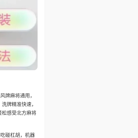
带风牌麻将通用，
，洗牌精准快速，
轻松感受北方麻将
可吃碰杠胡，机器