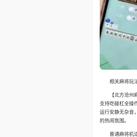
相关麻将玩法
【北方沧州
支持吃碰杠全操
运行安静无杂音
的热闹氛围。
普通麻将机