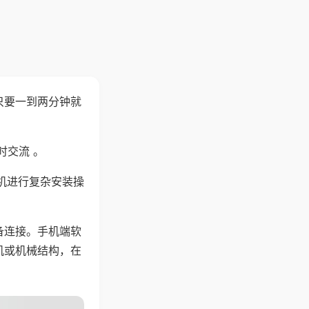
只要一到两分钟就
。
时交流 。
机进行复杂安装操
备连接。手机端软
机或机械结构，在