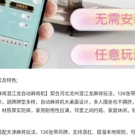
及特色;
麻将混江龙自动麻将机】契合河北沧州混江龙麻将玩法，136张
作，胡牌牌型多样，自动麻将机大桌面设计，多人围坐也不拥挤
，材质厚实防摔，家用耐用性拉满，邻里之间约局、家庭休闲，
适配天津麻将玩法，136张带风牌，支持混杠、提溜本地规则，