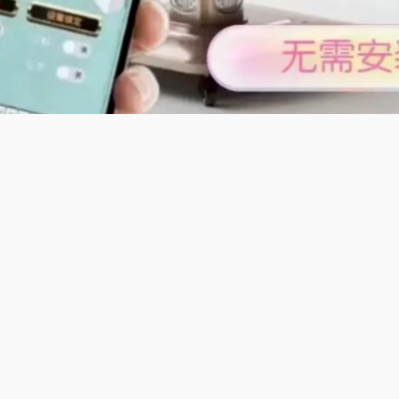
及特色;
麻将门清自动麻将机】专为唐山麻将门清、碰碰胡玩法打造，13
易清洁材质，污渍一擦即净，打理超便捷，静音运行不扰生活，
，可随意摆放客厅、阳台，日常休闲组局，轻松解锁河北麻将乐
专为河南郑州麻将推倒胡设计，136张牌，可碰杠、可点炮，规
操作不费劲，洗牌快速，不用久等，静音运行，夜晚玩牌也安心