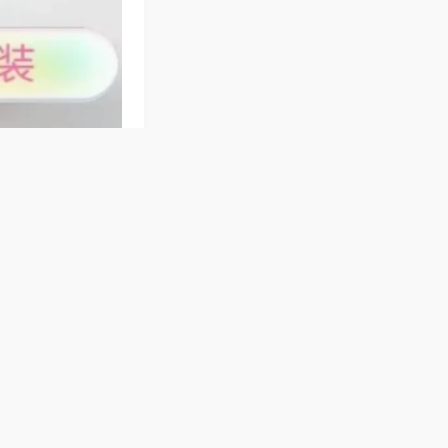
6张牌精准适配，
洗牌精准无失误，
趣。
则简单易上手，机
，普通麻将机结实